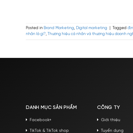
Posted in
Brand Marketing
,
Digital marketing
|
Tagged
đị
nhân là gì?
,
Thương hiệu cá nhân và thương hiệu doanh ng
DANH MỤC SẢN PHẨM
CÔNG TY
Facebook+
Giới thiệu
TikTok & TikTok shop
Tuyển dụng