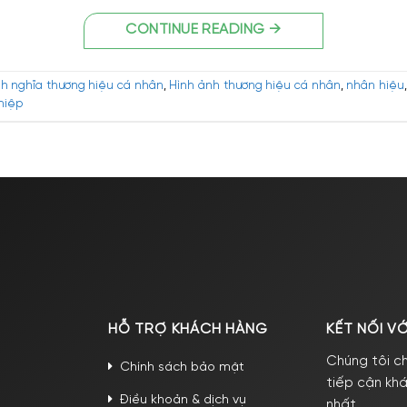
CONTINUE READING
→
nh nghĩa thương hiệu cá nhân
,
Hình ảnh thương hiệu cá nhân
,
nhân hiệu
hiệp
HỖ TRỢ KHÁCH HÀNG
KẾT NỐI V
Chúng tôi c
Chính sách bảo mật
tiếp cận kh
Điều khoản & dịch vụ
nhất