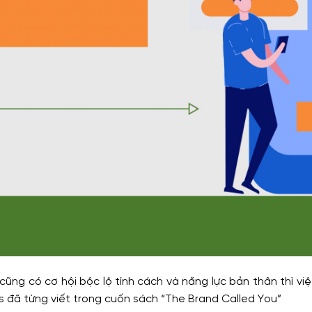
 cũng có cơ hội bộc lộ tính cách và năng lực bản thân thì v
 đã từng viết trong cuốn sách “The Brand Called You”