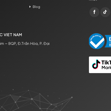
Blog
C VIET NAM
im – BQP, Đ.Trần Hòa, P. Đại