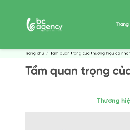
Skip
to
content
Trang
Trang chủ
/
Tầm quan trọng của thương hiệu cá nhâ
Tầm quan trọng của
Thương hiệ