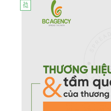
24
Th5