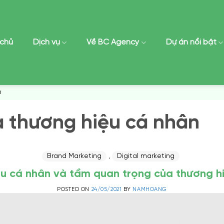
 chủ
Dịch vụ
Về BC Agency
Dự án nổi bật
n
 thương hiệu cá nhân
Brand Marketing
Digital marketing
,
u cá nhân và tầm quan trọng của thương h
POSTED ON
24/05/2021
BY
NAMHOANG