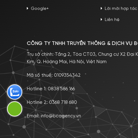
Google+
Lời mời hợp tác
Liên hệ
CÔNG TY TNHH TRUYỀN THÔNG & DỊCH VỤ B
Trụ sở chính: Tầng 2, Tòa CT03, Chung cư X2 Đại K
Kim, Q. Hoàng Mai, Hà Nội, Việt Nam
Mã số thuế: 0109354342
Hotline 1:
0838 586 166
Hotline 2:
0368 718 680
Email:
info@bcagency.vn