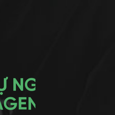
Ự NGHIỆP
AGENCY