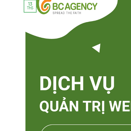
13
Th5