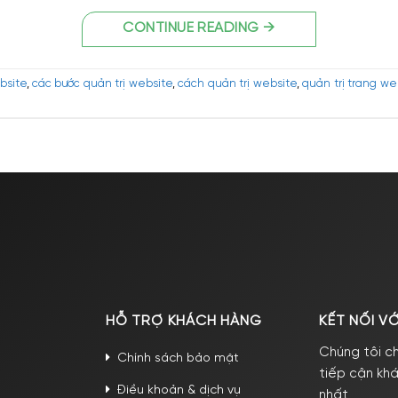
CONTINUE READING
→
bsite
,
các bước quản trị website
,
cách quản trị website
,
quản trị trang we
HỖ TRỢ KHÁCH HÀNG
KẾT NỐI V
Chúng tôi c
Chính sách bảo mật
tiếp cận kh
Điều khoản & dịch vụ
nhất