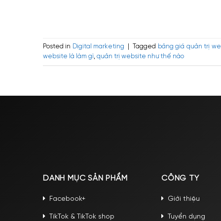
Posted in
Digital marketing
|
Tagged
bảng giá quản trị we
website là làm gì
,
quản trị website như thế nào
DANH MỤC SẢN PHẨM
CÔNG TY
Facebook+
Giới thiệu
TikTok & TikTok shop
Tuyển dụng