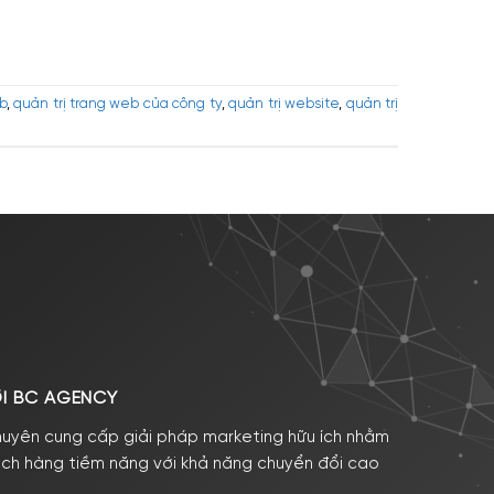
b
,
quản trị trang web của công ty
,
quản trị website
,
quản trị
ỚI BC AGENCY
huyên cung cấp giải pháp marketing hữu ích nhằm
ách hàng tiềm năng với khả năng chuyển đổi cao