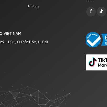
Blog
C VIET NAM
im – BQP, Đ.Trần Hòa, P. Đại