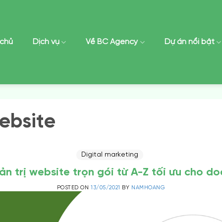
 chủ
Dịch vụ
Về BC Agency
Dự án nổi bật
ebsite
Digital marketing
ản trị website trọn gói từ A-Z tối ưu cho d
POSTED ON
13/05/2021
BY
NAMHOANG