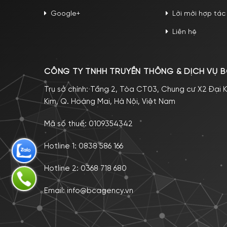
Google+
Lời mời hợp tác
Liên hệ
CÔNG TY TNHH TRUYỀN THÔNG & DỊCH VỤ B
Trụ sở chính: Tầng 2, Tòa CT03, Chung cư X2 Đại K
Kim, Q. Hoàng Mai, Hà Nội, Việt Nam
Mã số thuế: 0109354342
Hotline 1:
0838 586 166
Hotline 2:
0368 718 680
Email:
info@bcagency.vn