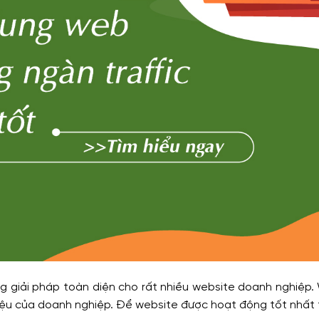
 giải pháp toàn diện cho rất nhiều website doanh nghiệp.
hiệu của doanh nghiệp. Để website được hoạt động tốt nhất 