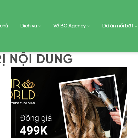
 chủ
Dịch vụ
Về BC Agency
Dự án nổi bật
Ị NỘI DUNG