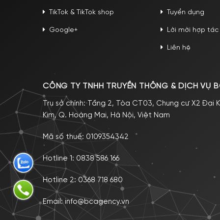
TikTok & TikTok shop
Tuyển dụng
Google+
Lời mời hợp tác
Liên hệ
CÔNG TY TNHH TRUYỀN THÔNG & DỊCH VỤ B
Trụ sở chính: Tầng 2, Tòa CT03, Chung cư X2 Đại K
Kim, Q. Hoàng Mai, Hà Nội, Việt Nam
Mã số thuế: 0109354342
Hotline 1:
0838 586 166
Hotline 2:
0368 718 680
Email:
info@bcagency.vn