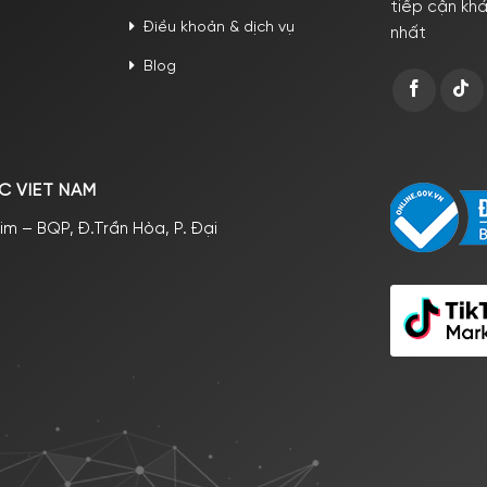
tiếp cận kh
Điều khoản & dịch vụ
nhất
Blog
C VIET NAM
im – BQP, Đ.Trần Hòa, P. Đại