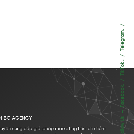
Telegram.
TikTok .
Facebook.
–
ỚI BC AGENCY
Follow Us
huyên cung cấp giải pháp marketing hữu ích nhằm