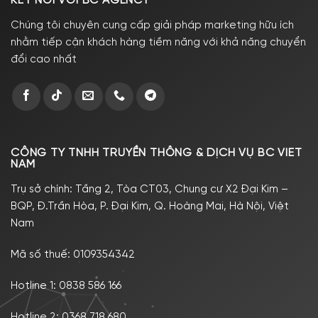
KẾT NỐI VỚI BC AGENCY
Chúng tôi chuyên cung cấp giải pháp marketing hữu ích
nhằm tiếp cận khách hàng tiềm năng với khả năng chuyển
đổi cao nhất
CÔNG TY TNHH TRUYỀN THÔNG & DỊCH VỤ BC VIET
NAM
Trụ sở chính: Tầng 2, Tòa CT03, Chung cư X2 Đại Kim –
BQP, Đ.Trần Hòa, P. Đại Kim, Q. Hoàng Mai, Hà Nội, Việt
Nam
Mã số thuế: 0109354342
Hotline 1:
0838 586 166
Hotline 2:
0368 718 680