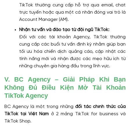
TikTok thường cung cấp hỗ trợ qua email, chat
trực tuyến hoặc qua một cá nhân đóng vai trò là
Account Manager (AM).
Nhận tư vấn và đào tạo từ đội ngũ TikTok:
Đối với các tài khoản Agency, TikTok thường
cung cấp các buổi tư vấn định kỳ nhằm giúp bạn
tối ưu hóa chiến dịch quảng cáo, cập nhật các
tính năng mới và nhận được các mẹo hữu ích từ
những chuyên gia hàng đầu trong lĩnh vực.
V. BC Agency – Giải Pháp Khi Bạn
Không Đủ Điều Kiện Mở Tài Khoản
TikTok Agency
BC Agency là một trong những
đối tác chính thức của
TikTok tại Việt Nam
ở 2 mảng TikTok for business và
TikTok Shop.