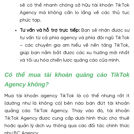
sẽ có thể nhanh chóng sở hữu tài khoản TikTok
Agency mà không cần lo lắng về các thủ tục
phức tạp.
Tư vấn và hỗ trợ trực tiếp:
Bạn sẽ nhận được sự
tư vấn từ cả phía agency và phía đội ngũ TikTok
– các chuyên gia am hiểu về nền tảng TikTok,
giúp bạn nắm bắt được các xu hướng mới nhất
và tối ưu hóa chiến lược quảng cáo của mình.
Có thể mua tài khoản quảng cáo TikTok
Agency không?
Mua tài khoản agency TikTok là có thể nhưng rất ít
(dường như là không có) bên nào bán đứt tài khoản
quảng cáo TikTok Agency. Thay vào đó, tài khoản
TikTok Agency được cung cấp dưới hình thức cho thuê
hoặc quản lý dịch vụ thông qua các đối tác chính thức
như BC Agency.