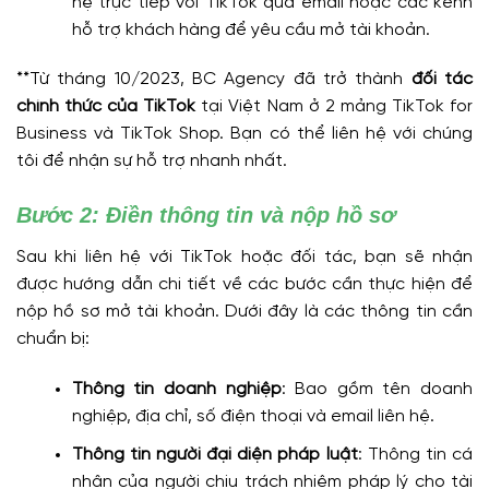
hệ trực tiếp với TikTok qua email hoặc các kênh
hỗ trợ khách hàng để yêu cầu mở tài khoản.
**Từ tháng 10/2023, BC Agency đã trở thành
đối tác
chính thức của TikTok
tại Việt Nam ở 2 mảng TikTok for
Business và TikTok Shop. Bạn có thể liên hệ với chúng
tôi để nhận sự hỗ trợ nhanh nhất.
Bước 2: Điền thông tin và nộp hồ sơ
Sau khi liên hệ với TikTok hoặc đối tác, bạn sẽ nhận
được hướng dẫn chi tiết về các bước cần thực hiện để
nộp hồ sơ mở tài khoản. Dưới đây là các thông tin cần
chuẩn bị:
Thông tin doanh nghiệp
: Bao gồm tên doanh
nghiệp, địa chỉ, số điện thoại và email liên hệ.
Thông tin người đại diện pháp luật
: Thông tin cá
nhân của người chịu trách nhiệm pháp lý cho tài