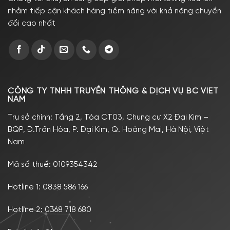
nhằm tiếp cận khách hàng tiềm năng với khả năng chuyển
đổi cao nhất
CÔNG TY TNHH TRUYỀN THÔNG & DỊCH VỤ BC VIET
NAM
Trụ sở chính: Tầng 2, Tòa CT03, Chung cư X2 Đại Kim –
BQP, Đ.Trần Hòa, P. Đại Kim, Q. Hoàng Mai, Hà Nội, Việt
Nam
Mã số thuế: 0109354342
Hotline 1:
0838 586 166
Hotline 2:
0368 718 680