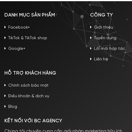
DANH MỤC SẢN PHẨM
CÔNG TY
Facebook+
Giới thiệu
TikTok & TikTok shop
Tuyển dụng
Google+
Lời mời hợp tác
Liên hệ
HỖ TRỢ KHÁCH HÀNG
Chính sách bảo mật
Điều khoản & dịch vụ
Blog
KẾT NỐI VỚI BC AGENCY
Chúng tôi chuyên cung cấp giải pháp marketing hữu ích