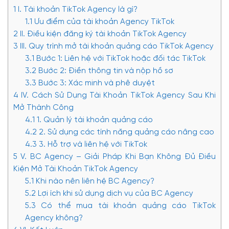
1
I. Tài khoản TikTok Agency là gì?
1.1
Ưu điểm của tài khoản Agency TikTok
2
II. Điều kiện đăng ký tài khoản TikTok Agency
3
III. Quy trình mở tài khoản quảng cáo TikTok Agency
3.1
Bước 1: Liên hệ với TikTok hoặc đối tác TikTok
3.2
Bước 2: Điền thông tin và nộp hồ sơ
3.3
Bước 3: Xác minh và phê duyệt
4
IV. Cách Sử Dụng Tài Khoản TikTok Agency Sau Khi
Mở Thành Công
4.1
1. Quản lý tài khoản quảng cáo
4.2
2. Sử dụng các tính năng quảng cáo nâng cao
4.3
3. Hỗ trợ và liên hệ với TikTok
5
V. BC Agency – Giải Pháp Khi Bạn Không Đủ Điều
Kiện Mở Tài Khoản TikTok Agency
5.1
Khi nào nên liên hệ BC Agency?
5.2
Lợi ích khi sử dụng dịch vụ của BC Agency
5.3
Có thể mua tài khoản quảng cáo TikTok
Agency không?