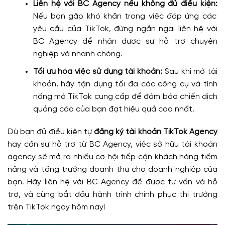
Liên hệ với BC Agency nếu không đủ điều kiện:
Nếu bạn gặp khó khăn trong việc đáp ứng các
yêu cầu của TikTok, đừng ngần ngại liên hệ với
BC Agency để nhận được sự hỗ trợ chuyên
nghiệp và nhanh chóng.
Tối ưu hóa việc sử dụng tài khoản:
Sau khi mở tài
khoản, hãy tận dụng tối đa các công cụ và tính
năng mà TikTok cung cấp để đảm bảo chiến dịch
quảng cáo của bạn đạt hiệu quả cao nhất.
Dù bạn đủ điều kiện tự
đăng ký tài khoản TikTok Agency
hay cần sự hỗ trợ từ BC Agency, việc sở hữu tài khoản
agency sẽ mở ra nhiều cơ hội tiếp cận khách hàng tiềm
năng và tăng trưởng doanh thu cho doanh nghiệp của
bạn. Hãy liên hệ với BC Agency để được tư vấn và hỗ
trợ, và cùng bắt đầu hành trình chinh phục thị trường
trên TikTok ngay hôm nay!